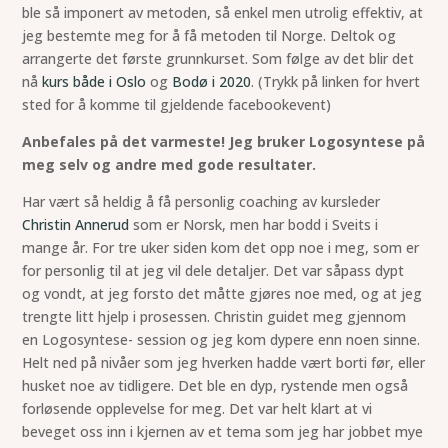
ble så imponert av metoden, så enkel men utrolig effektiv, at
jeg bestemte meg for å få metoden til Norge. Deltok og
arrangerte det første grunnkurset. Som følge av det blir det
nå
kurs både i Oslo
og
Bodø i 2020
. (Trykk på linken for hvert
sted for å komme til gjeldende facebookevent)
Anbefales på det varmeste! Jeg bruker Logosyntese på
meg selv og andre med gode resultater.
Har vært så heldig å få personlig coaching av kursleder
Christin Annerud
som er Norsk, men har bodd i Sveits i
mange år. For tre uker siden kom det opp noe i meg, som er
for personlig til at jeg vil dele detaljer. Det var såpass dypt
og vondt, at jeg forsto det måtte gjøres noe med, og at jeg
trengte litt hjelp i prosessen. Christin guidet meg gjennom
en Logosyntese- session og jeg kom dypere enn noen sinne.
Helt ned på nivåer som jeg hverken hadde vært borti før, eller
husket noe av tidligere. Det ble en dyp, rystende men også
forløsende opplevelse for meg. Det var helt klart at vi
beveget oss inn i kjernen av et tema som jeg har jobbet mye