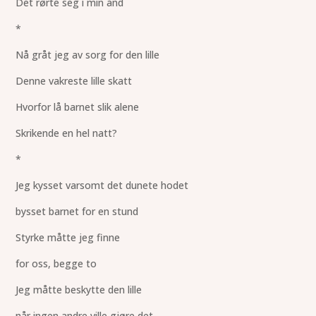
Det rørte seg i min ånd
*
Nå gråt jeg av sorg for den lille
Denne vakreste lille skatt
Hvorfor lå barnet slik alene
Skrikende en hel natt?
*
Jeg kysset varsomt det dunete hodet
bysset barnet for en stund
Styrke måtte jeg finne
for oss, begge to
Jeg måtte beskytte den lille
når ingen andre ville gjøre det