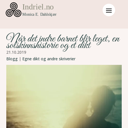
Når det indre barnet blir leget, en
solskinnshistorie og et dikt
21.10.2019
Blogg
|
Egne dikt og andre skriverier