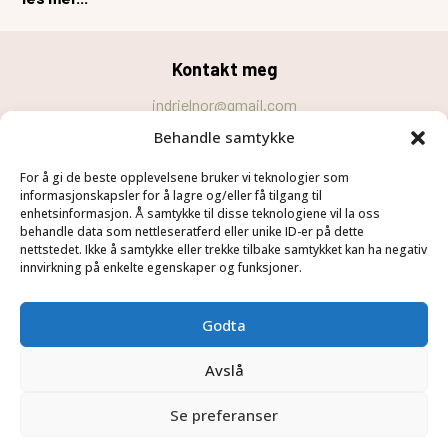
Kontakt meg
indrielnor@gmail.com
Behandle samtykke
Personvernerklæring
For å gi de beste opplevelsene bruker vi teknologier som
Cookie-erklæring (EU)
informasjonskapsler for å lagre og/eller få tilgang til
Velg
Følg meg
enhetsinformasjon. Å samtykke til disse teknologiene vil la oss
behandle data som nettleseratferd eller unike ID-er på dette
Hjem
nettstedet. Ikke å samtykke eller trekke tilbake samtykket kan ha negativ
innvirkning på enkelte egenskaper og funksjoner.
Tjenester
Om meg
Godta
Blogg
Kontakt
Avslå
Se preferanser
© Copyright