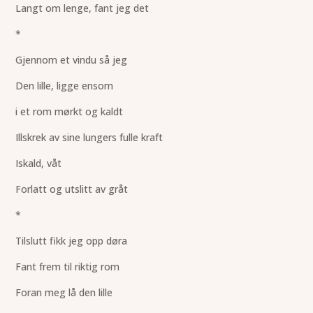
Langt om lenge, fant jeg det
*
Gjennom et vindu så jeg
Den lille, ligge ensom
i et rom mørkt og kaldt
Illskrek av sine lungers fulle kraft
Iskald, våt
Forlatt og utslitt av gråt
*
Tilslutt fikk jeg opp døra
Fant frem til riktig rom
Foran meg lå den lille