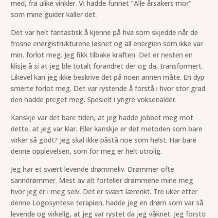
med, fra ulike vinkler. Vi hadde funnet "Alle årsakers mor"
som mine guider kaller det.
Det var helt fantastisk å kjenne på hva som skjedde når de
frosne energistrukturene løsnet og all energien som ikke var
min, forlot meg. Jeg fikk tilbake kraften. Det er nesten en
klisje å si at jeg ble totalt forandret der og da, transformert.
Likevel kan jeg ikke beskrive det på noen annen måte. En dyp
smerte forlot meg. Det var rystende å forstå i hvor stor grad
den hadde preget meg. Spesielt i yngre voksenalder.
Kanskje var det bare tiden, at jeg hadde jobbet meg mot
dette, at jeg var klar. Eller kanskje er det metoden som bare
virker så godt? Jeg skal ikke påstå noe som helst. Har bare
denne opplevelsen, som for meg er helt utrolig.
Jeg har et svært levende drømmeliv. Drømmer ofte
sanndrømmer. Mest av alt forteller drømmene mine meg
hvor jeg er i meg selv. Det er svært lærerikt. Tre uker etter
denne Logosyntese terapien, hadde jeg en drøm som var så
levende og virkelig, at jeg var rystet da jeg våknet. Jeg forsto