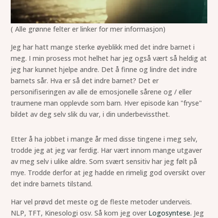
( Alle grønne felter er linker for mer informasjon)
Jeg har hatt mange sterke øyeblikk med det indre barnet i
meg. I min prosess mot helhet har jeg også vært så heldig at
jeg har kunnet hjelpe andre. Det å finne og lindre det indre
barnets sår. Hva er så det indre barnet? Det er
personifiseringen av alle de emosjonelle sårene og / eller
traumene man opplevde som barn. Hver episode kan "fryse"
bildet av deg selv slik du var, i din underbevissthet.
Etter å ha jobbet i mange år med disse tingene i meg selv,
trodde jeg at jeg var ferdig. Har vært innom mange utgaver
av meg selv i ulike aldre. Som svært sensitiv har jeg følt på
mye. Trodde derfor at jeg hadde en rimelig god oversikt over
det indre barnets tilstand.
Har vel prøvd det meste og de fleste metoder underveis.
NLP, TFT, Kinesologi osv. Så kom jeg over
Logosyntese.
Jeg