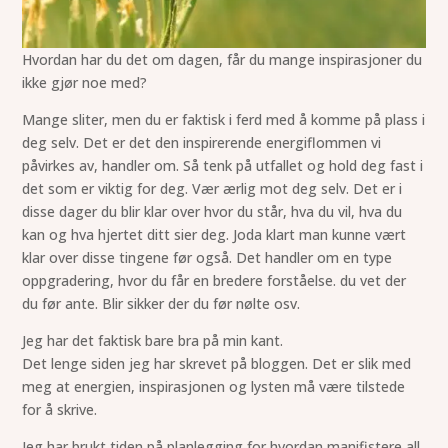
Hvordan har du det om dagen, får du mange inspirasjoner du
ikke gjør noe med?
Mange sliter, men du er faktisk i ferd med å komme på plass i
deg selv. Det er det den inspirerende energiflommen vi
påvirkes av, handler om. Så tenk på utfallet og hold deg fast i
det som er viktig for deg. Vær ærlig mot deg selv. Det er i
disse dager du blir klar over hvor du står, hva du vil, hva du
kan og hva hjertet ditt sier deg. Joda klart man kunne vært
klar over disse tingene før også. Det handler om en type
oppgradering, hvor du får en bredere forståelse. du vet der
du før ante. Blir sikker der du før nølte osv.
Jeg har det faktisk bare bra på min kant.
Det lenge siden jeg har skrevet på bloggen. Det er slik med
meg at energien, inspirasjonen og lysten må være tilstede
for å skrive.
Jeg har brukt tiden på planlegging for hvordan manifistere all