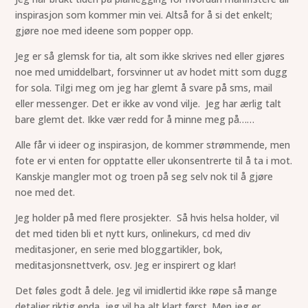
inspirasjon som kommer min vei. Altså for å si det enkelt;
gjøre noe med ideene som popper opp.
Jeg er så glemsk for tia, alt som ikke skrives ned eller gjøres
noe med umiddelbart, forsvinner ut av hodet mitt som dugg
for sola. Tilgi meg om jeg har glemt å svare på sms, mail
eller messenger. Det er ikke av vond vilje. Jeg har ærlig talt
bare glemt det. Ikke vær redd for å minne meg på……
Alle får vi ideer og inspirasjon, de kommer strømmende, men
fote er vi enten for opptatte eller ukonsentrerte til å ta i mot.
Kanskje mangler mot og troen på seg selv nok til å gjøre
noe med det.
Jeg holder på med flere prosjekter. Så hvis helsa holder, vil
det med tiden bli et nytt kurs, onlinekurs, cd med div
meditasjoner, en serie med bloggartikler, bok,
meditasjonsnettverk, osv. Jeg er inspirert og klar!
Det føles godt å dele. Jeg vil imidlertid ikke røpe så mange
detaljer riktig enda, jeg vil ha alt klart først. Men jeg er