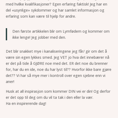
med hvilke kvalifikasjoner? Egen erfaring faktisk! Jeg har en
del «usynlige» sykdommer og har samlet informasjon og
erfaring som kan være til hjelp for andre.
Den første artikkelen blir om Lymfødem og kommer om
ikke lenge! Jeg jobber med den.
Det blir snakket mye i kanaliseringene jeg får/ gir om det å
være sin egen lykkes smed. Jeg VET jo hva det innebærer nå
er det på tide å GJØRE noe med det. ER det noe du brenner
for, har du en ide, noe du har lyst til?? Hvorfor ikke bare gjøre
det?? Vi har så mye mer i kontroll over egen sjebne enn vi
aner!
Husk at all inspirasjon som kommer DIN vei er din! Og derfor
er det opp til deg om du vil ta tak i den eller la vær.
Ha en inspirerende dag!