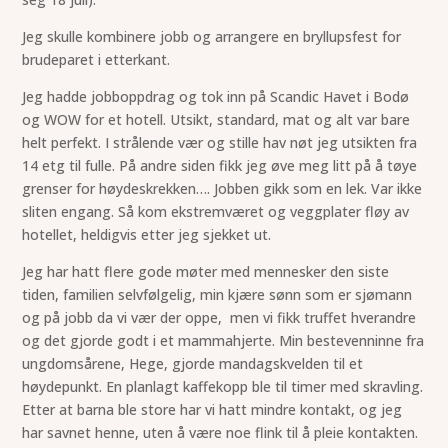
Jeg skulle kombinere jobb og arrangere en bryllupsfest for
brudeparet i etterkant.
Jeg hadde jobboppdrag og tok inn på Scandic Havet i Bodø
og WOW for et hotell. Utsikt, standard, mat og alt var bare
helt perfekt. I strålende vær og stille hav nøt jeg utsikten fra
14 etg til fulle. På andre siden fikk jeg øve meg litt på å tøye
grenser for høydeskrekken…. Jobben gikk som en lek. Var ikke
sliten engang. Så kom ekstremværet og veggplater fløy av
hotellet, heldigvis etter jeg sjekket ut.
Jeg har hatt flere gode møter med mennesker den siste
tiden, familien selvfølgelig, min kjære sønn som er sjømann
og på jobb da vi vær der oppe, men vi fikk truffet hverandre
og det gjorde godt i et mammahjerte. Min bestevenninne fra
ungdomsårene, Hege, gjorde mandagskvelden til et
høydepunkt. En planlagt kaffekopp ble til timer med skravling.
Etter at barna ble store har vi hatt mindre kontakt, og jeg
har savnet henne, uten å være noe flink til å pleie kontakten.