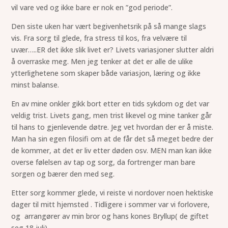
vil vare ved og ikke bare er nok en ”god periode”.
Den siste uken har vært begivenhetsrik på så mange slags
vis. Fra sorg til glede, fra stress til kos, fra velvære til
uvær…..ER det ikke slik livet er? Livets variasjoner slutter aldri
å overraske meg. Men jeg tenker at det er alle de ulike
ytterlighetene som skaper både variasjon, læring og ikke
minst balanse.
En av mine onkler gikk bort etter en tids sykdom og det var
veldig trist. Livets gang, men trist likevel og mine tanker går
til hans to gjenlevende døtre. Jeg vet hvordan der er å miste.
Man ha sin egen filosifi om at de får det så meget bedre der
de kommer, at det er liv etter døden osv. MEN man kan ikke
overse følelsen av tap og sorg, da fortrenger man bare
sorgen og bærer den med seg.
Etter sorg kommer glede, vi reiste vi nordover noen hektiske
dager til mitt hjemsted . Tidligere i sommer var vi forlovere,
og arrangører av min bror og hans kones Bryllup( de giftet
seg 18 juli).