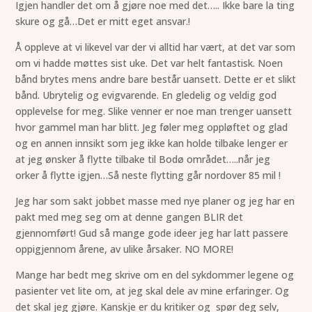
Igjen handler det om å gjøre noe med det….. Ikke bare la ting
skure og gå…Det er mitt eget ansvar.!
Å oppleve at vi likevel var der vi alltid har vært, at det var som
om vi hadde møttes sist uke. Det var helt fantastisk. Noen
bånd brytes mens andre bare består uansett. Dette er et slikt
bånd. Ubrytelig og evigvarende. En gledelig og veldig god
opplevelse for meg. Slike venner er noe man trenger uansett
hvor gammel man har blitt. Jeg føler meg oppløftet og glad
og en annen innsikt som jeg ikke kan holde tilbake lenger er
at jeg ønsker å flytte tilbake til Bodø området…..når jeg
orker å flytte igjen…Så neste flytting går nordover 85 mil !
Jeg har som sakt jobbet masse med nye planer og jeg har en
pakt med meg seg om at denne gangen BLIR det
gjennomført! Gud så mange gode ideer jeg har latt passere
oppigjennom årene, av ulike årsaker. NO MORE!
Mange har bedt meg skrive om en del sykdommer legene og
pasienter vet lite om, at jeg skal dele av mine erfaringer. Og
det skal jeg gjøre. Kanskje er du kritiker og spør deg selv,