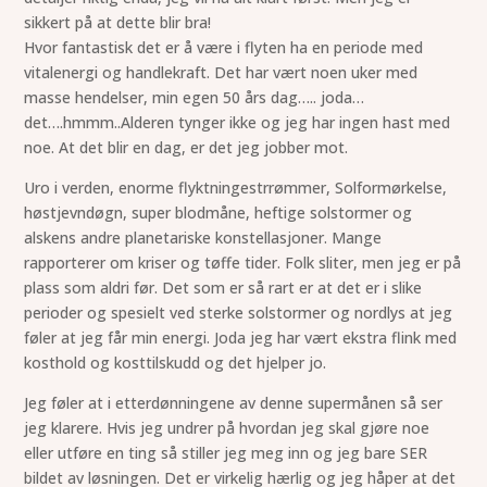
sikkert på at dette blir bra!
Hvor fantastisk det er å være i flyten ha en periode med
vitalenergi og handlekraft. Det har vært noen uker med
masse hendelser, min egen 50 års dag….. joda…
det….hmmm..Alderen tynger ikke og jeg har ingen hast med
noe. At det blir en dag, er det jeg jobber mot.
Uro i verden, enorme flyktningestrrømmer, Solformørkelse,
høstjevndøgn, super blodmåne, heftige solstormer og
alskens andre planetariske konstellasjoner. Mange
rapporterer om kriser og tøffe tider. Folk sliter, men jeg er på
plass som aldri før. Det som er så rart er at det er i slike
perioder og spesielt ved sterke solstormer og nordlys at jeg
føler at jeg får min energi. Joda jeg har vært ekstra flink med
kosthold og kosttilskudd og det hjelper jo.
Jeg føler at i etterdønningene av denne supermånen så ser
jeg klarere. Hvis jeg undrer på hvordan jeg skal gjøre noe
eller utføre en ting så stiller jeg meg inn og jeg bare SER
bildet av løsningen. Det er virkelig hærlig og jeg håper at det