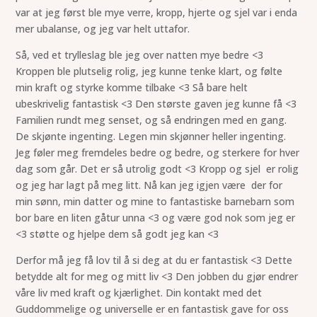
var at jeg først ble mye verre, kropp, hjerte og sjel var i enda
mer ubalanse, og jeg var helt uttafor.
Så, ved et trylleslag ble jeg over natten mye bedre <3
Kroppen ble plutselig rolig, jeg kunne tenke klart, og følte
min kraft og styrke komme tilbake <3 Så bare helt
ubeskrivelig fantastisk <3 Den største gaven jeg kunne få <3
Familien rundt meg senset, og så endringen med en gang.
De skjønte ingenting. Legen min skjønner heller ingenting.
Jeg føler meg fremdeles bedre og bedre, og sterkere for hver
dag som går. Det er så utrolig godt <3 Kropp og sjel er rolig
og jeg har lagt på meg litt. Nå kan jeg igjen være der for
min sønn, min datter og mine to fantastiske barnebarn som
bor bare en liten gåtur unna <3 og være god nok som jeg er
<3 støtte og hjelpe dem så godt jeg kan <3
Derfor må jeg få lov til å si deg at du er fantastisk <3 Dette
betydde alt for meg og mitt liv <3 Den jobben du gjør endrer
våre liv med kraft og kjærlighet. Din kontakt med det
Guddommelige og universelle er en fantastisk gave for oss