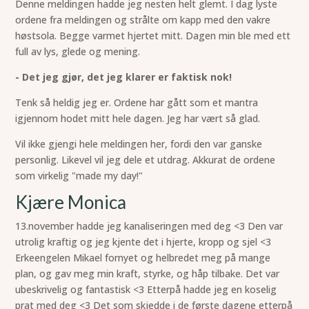
Denne meldingen hadde jeg nesten helt glemt. I dag lyste
ordene fra meldingen og strålte om kapp med den vakre
høstsola. Begge varmet hjertet mitt. Dagen min ble med ett
full av lys, glede og mening.
- Det jeg gjør, det jeg klarer er faktisk nok!
Tenk så heldig jeg er. Ordene har gått som et mantra
igjennom hodet mitt hele dagen. Jeg har vært så glad.
Vil ikke gjengi hele meldingen her, fordi den var ganske
personlig. Likevel vil jeg dele et utdrag. Akkurat de ordene
som virkelig "made my day!"
Kjære Monica
13.november hadde jeg kanaliseringen med deg <3 Den var
utrolig kraftig og jeg kjente det i hjerte, kropp og sjel <3
Erkeengelen Mikael fornyet og helbredet meg på mange
plan, og gav meg min kraft, styrke, og håp tilbake. Det var
ubeskrivelig og fantastisk <3 Etterpå hadde jeg en koselig
prat med deg <3 Det som skjedde i de første dagene etterpå