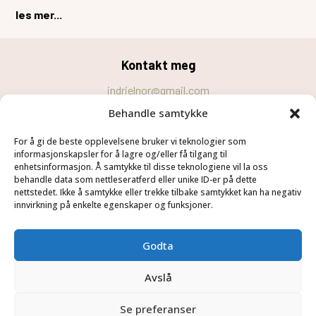
les mer...
Kontakt meg
indrielnor@gmail.com
Behandle samtykke
Personvernerklæring
For å gi de beste opplevelsene bruker vi teknologier som
Cookie-erklæring (EU)
informasjonskapsler for å lagre og/eller få tilgang til
Velg
Følg meg
enhetsinformasjon. Å samtykke til disse teknologiene vil la oss
behandle data som nettleseratferd eller unike ID-er på dette
Hjem
nettstedet. Ikke å samtykke eller trekke tilbake samtykket kan ha negativ
innvirkning på enkelte egenskaper og funksjoner.
Tjenester
Om meg
Godta
Blogg
Kontakt
Avslå
Se preferanser