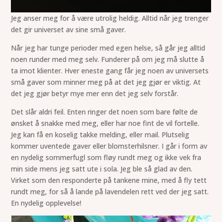
Jeg anser meg for å være utrolig heldig. Alltid når jeg trenger
det gir universet av sine små gaver.
Når jeg har tunge perioder med egen helse, så går jeg alltid
noen runder med meg selv. Funderer på om jeg må slutte å
ta imot klienter. Hver eneste gang får jeg noen av universets
små gaver som minner meg på at det jeg gjør er viktig. At
det jeg gjør betyr mye mer enn det jeg selv forstår.
Det slår aldri feil. Enten ringer det noen som bare følte de
ønsket å snakke med meg, eller har noe fint de vil fortelle.
Jeg kan få en koselig takke melding, eller mail. Plutselig
kommer uventede gaver eller blomsterhilsner. I går i form av
en nydelig sommerfugl som fløy rundt meg og ikke vek fra
min side mens jeg satt ute i sola. Jeg ble så glad av den.
Virket som den responderte på tankene mine, med å fly tett
rundt meg, for så å lande på lavendelen rett ved der jeg satt.
En nydelig opplevelse!