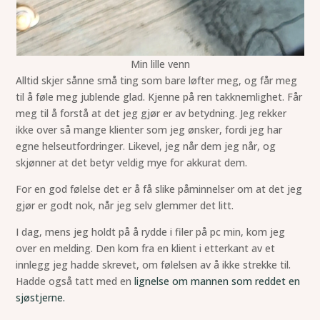
Min lille venn
Alltid skjer sånne små ting som bare løfter meg, og får meg
til å føle meg jublende glad. Kjenne på ren takknemlighet. Får
meg til å forstå at det jeg gjør er av betydning. Jeg rekker
ikke over så mange klienter som jeg ønsker, fordi jeg har
egne helseutfordringer. Likevel, jeg når dem jeg når, og
skjønner at det betyr veldig mye for akkurat dem.
For en god følelse det er å få slike påminnelser om at det jeg
gjør er godt nok, når jeg selv glemmer det litt.
I dag, mens jeg holdt på å rydde i filer på pc min, kom jeg
over en melding. Den kom fra en klient i etterkant av et
innlegg jeg hadde skrevet, om følelsen av å ikke strekke til.
Hadde også tatt med en
lignelse om mannen som reddet en
sjøstjerne.