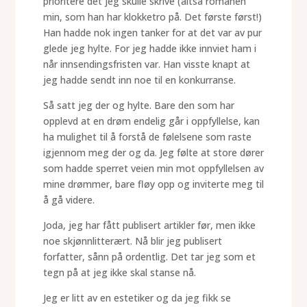
prioritere det jeg skulle skrive (altså romanen
min, som han har klokketro på. Det første først!)
Han hadde nok ingen tanker for at det var av pur
glede jeg hylte. For jeg hadde ikke innviet ham i
når innsendingsfristen var. Han visste knapt at
jeg hadde sendt inn noe til en konkurranse.
Så satt jeg der og hylte. Bare den som har
opplevd at en drøm endelig går i oppfyllelse, kan
ha mulighet til å forstå de følelsene som raste
igjennom meg der og da. Jeg følte at store dører
som hadde sperret veien min mot oppfyllelsen av
mine drømmer, bare fløy opp og inviterte meg til
å gå videre.
Joda, jeg har fått publisert artikler før, men ikke
noe skjønnlitterært. Nå blir jeg publisert
forfatter, sånn på ordentlig. Det tar jeg som et
tegn på at jeg ikke skal stanse nå.
Jeg er litt av en estetiker og da jeg fikk se