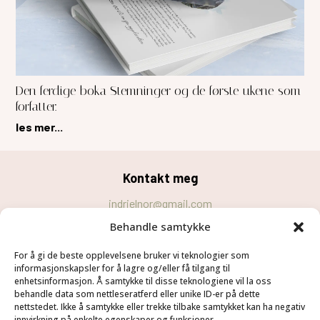
Den ferdige boka Stemninger og de første ukene som
forfatter.
les mer...
Kontakt meg
indrielnor@gmail.com
Behandle samtykke
Personvernerklæring
For å gi de beste opplevelsene bruker vi teknologier som
Cookie-erklæring (EU)
informasjonskapsler for å lagre og/eller få tilgang til
Velg
Følg meg
enhetsinformasjon. Å samtykke til disse teknologiene vil la oss
behandle data som nettleseratferd eller unike ID-er på dette
Hjem
nettstedet. Ikke å samtykke eller trekke tilbake samtykket kan ha negativ
innvirkning på enkelte egenskaper og funksjoner.