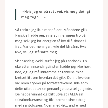
«Hvis jeg er på rett vei, vis meg det, gi
meg tegn …!»
Så tenkte jeg ikke mer på det. Månedene gikk.
Kanskje hadde jeg, innerst inne, ingen tro på
meg selv. Jeg lot energien få lov til å skapes i
fred. Var det meningen, ville det bli sånn. Hvis
ikke, vel jeg stålsatte meg.
Sist søndag kveld, surfet jeg på Facebook. En
uke etter innsendingsfristen hadde jeg ikke hørt
noe, og jeg må innrømme at tankene mine
kretset litt om hvordan det gikk. Denne kvelden
var noen stykker på forfatterskolens side som
delte utbrudd av sin personlige ustyrtelige glede.
De hadde vunnet og blitt utvalgt i ALEA sin
tekstkonkurranse og fikk dermed sine bidrag
med i antologien. Noen med dikt, andre med