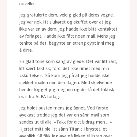
noveller.
Jeg gratulerte dem, veldig glad på deres vegne.
Jeg var nok litt slukøret og skuffet over at jeg
ikke var en av dem. Jeg hadde ikke blitt kontaktet
av forlaget. Hadde ikke fått noen mail. Mens jeg
tenkte på det, begynte en streng dypt inni meg
å dirre.
En glad tone som sang av glede. Det var litt rart,
litt sært faktisk, fordi det ikke rimet med min
«skuffelse». Så kom jeg på at jeg hadde ikke
sjekket mailen min den dagen. Med skjelvende
hender logget jeg meg inn og der lå det faktisk
mail fra ALEA forlag.
Jeg holdt pusten mens jeg åpnet. Ved første
øyekast trodde jeg det var en sånn mail som
sendes ut til alle; «Takk for ditt bidrag men …»
Hjertet mitt ble litt sånn Titanic i brystet, et
øyeblikk. Så fikk jeg øye på linken til listen over