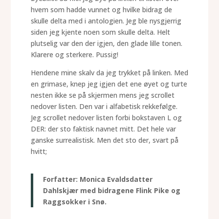
hvem som hadde vunnet og hvilke bidrag de
skulle delta med i antologien. Jeg ble nysgjerrig
siden jeg kjente noen som skulle delta. Helt
plutselig var den der igjen, den glade lille tonen.
Klarere og sterkere. Pussig!
Hendene mine skalv da jeg trykket på linken. Med
en grimase, knep jeg igjen det ene øyet og turte
nesten ikke se på skjermen mens jeg scrollet
nedover listen. Den var i alfabetisk rekkefølge.
Jeg scrollet nedover listen forbi bokstaven L og
DER: der sto faktisk navnet mitt. Det hele var
ganske surrealistisk. Men det sto der, svart på
hvitt;
Forfatter: Monica Evaldsdatter
Dahlskjær med bidragene Flink Pike og
Raggsokker i Snø.