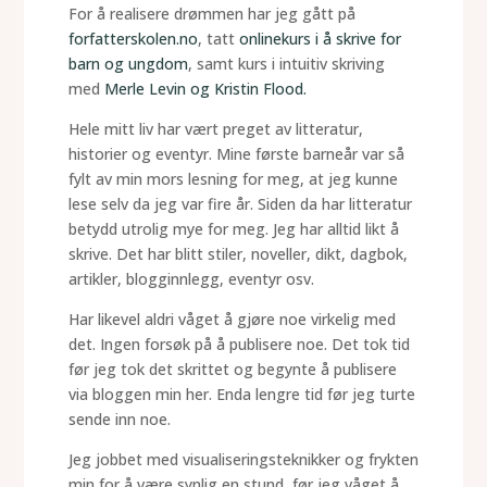
For å realisere drømmen har jeg gått på
forfatterskolen.no
, tatt
onlinekurs i å skrive for
barn og ungdom
, samt kurs i intuitiv skriving
med
Merle Levin og Kristin Flood.
Hele mitt liv har vært preget av litteratur,
historier og eventyr. Mine første barneår var så
fylt av min mors lesning for meg, at jeg kunne
lese selv da jeg var fire år. Siden da har litteratur
betydd utrolig mye for meg. Jeg har alltid likt å
skrive. Det har blitt stiler, noveller, dikt, dagbok,
artikler, blogginnlegg, eventyr osv.
Har likevel aldri våget å gjøre noe virkelig med
det. Ingen forsøk på å publisere noe. Det tok tid
før jeg tok det skrittet og begynte å publisere
via bloggen min her. Enda lengre tid før jeg turte
sende inn noe.
Jeg jobbet med visualiseringsteknikker og frykten
min for å være synlig en stund, før jeg våget å