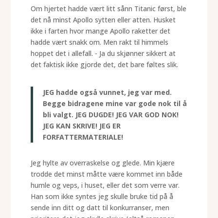
Om hjertet hadde vært litt sånn Titanic først, ble
det nå minst Apollo sytten eller atten. Husket
ikke i farten hvor mange Apollo raketter det
hadde vært snakk om. Men rakt til himmels
hoppet det i allefall. - Ja du skjønner sikkert at
det faktisk ikke gjorde det, det bare føltes slik.
JEG hadde også vunnet, jeg var med.
Begge bidragene mine var gode nok til å
bli valgt. JEG DUGDE! JEG VAR GOD NOK!
JEG KAN SKRIVE! JEG ER
FORFATTERMATERIALE!
Jeg hylte av overraskelse og glede. Min kjære
trodde det minst måtte være kommet inn både
humle og veps, i huset, eller det som verre var.
Han som ikke syntes jeg skulle bruke tid på å
sende inn ditt og datt til konkurranser, men