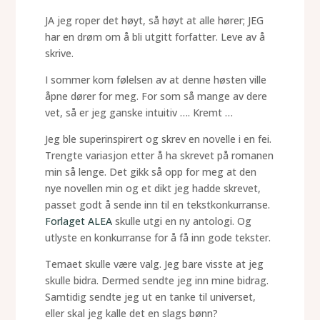
JA jeg roper det høyt, så høyt at alle hører; JEG
har en drøm om å bli utgitt forfatter. Leve av å
skrive.
I sommer kom følelsen av at denne høsten ville
åpne dører for meg. For som så mange av dere
vet, så er jeg ganske intuitiv …. Kremt …
Jeg ble superinspirert og skrev en novelle i en fei.
Trengte variasjon etter å ha skrevet på romanen
min så lenge. Det gikk så opp for meg at den
nye novellen min og et dikt jeg hadde skrevet,
passet godt å sende inn til en tekstkonkurranse.
Forlaget ALEA
skulle utgi en ny antologi. Og
utlyste en konkurranse for å få inn gode tekster.
Temaet skulle være valg. Jeg bare visste at jeg
skulle bidra. Dermed sendte jeg inn mine bidrag.
Samtidig sendte jeg ut en tanke til universet,
eller skal jeg kalle det en slags bønn?