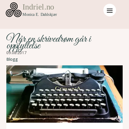
Når en skrivedrøm går i
oppfyllelse
09.08.2017
Blogg