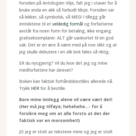
forsiden på Antologien Vilje, falt jeg i staver for å
bruke enda en akk så forbudt klisje. Forsiden var
så lekker, så symbolsk, så MEG! I tillegg går
Inntektene til et
veldedig formål
og forfatterne
avstår fra noen form for betaling, ikke engang
gratiseksemplarer. ALT går uavkortet til en god
sak. Det er en ære å være med på noe slikt og at
jeg skulle debutere i en slik bok føles så riktig.
ER du nysgjerrig? Vil du lese det jeg og mine
medforfattere har skrevet?
Boken kan faktisk forhåndsbestilles allerede nå.
Trykk
HER
for å bestille.
Bare mine innlegg alene vil være vært det!
(Her må jeg tilføye; hehehehe...- for å
forsikre meg om at alle forsto at det der
faktisk var en morsomhet!)
JO jeg er stolt av tekstene mine og jeg er stolt