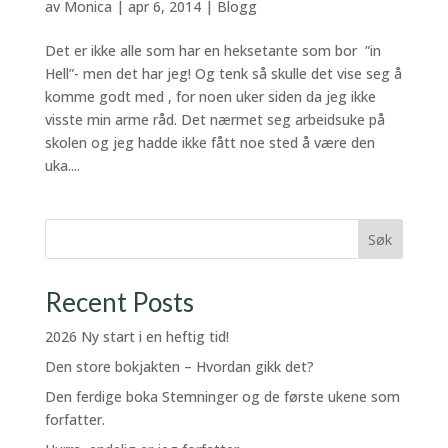
av
Monica
|
apr 6, 2014
|
Blogg
Det er ikke alle som har en heksetante som bor ”in
Hell”- men det har jeg! Og tenk så skulle det vise seg å
komme godt med , for noen uker siden da jeg ikke
visste min arme råd. Det nærmet seg arbeidsuke på
skolen og jeg hadde ikke fått noe sted å være den
uka....
Søk
Recent Posts
2026 Ny start i en heftig tid!
Den store bokjakten – Hvordan gikk det?
Den ferdige boka Stemninger og de første ukene som
forfatter.