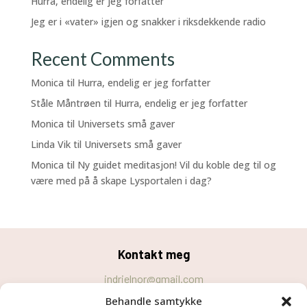
Hurra, endelig er jeg forfatter
Jeg er i «vater» igjen og snakker i riksdekkende radio
Recent Comments
Monica
til
Hurra, endelig er jeg forfatter
Ståle Måntrøen
til
Hurra, endelig er jeg forfatter
Monica
til
Universets små gaver
Linda Vik
til
Universets små gaver
Monica
til
Ny guidet meditasjon! Vil du koble deg til og
være med på å skape Lysportalen i dag?
Kontakt meg
indrielnor@gmail.com
Behandle samtykke
Personvernerklæring