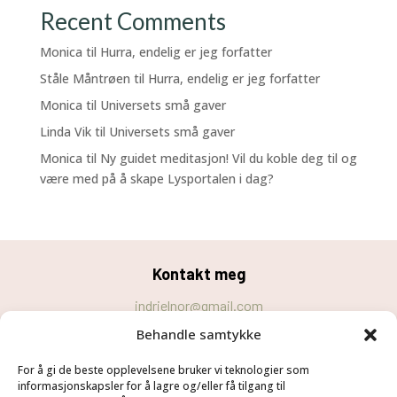
Recent Comments
Monica
til
Hurra, endelig er jeg forfatter
Ståle Måntrøen
til
Hurra, endelig er jeg forfatter
Monica
til
Universets små gaver
Linda Vik
til
Universets små gaver
Monica
til
Ny guidet meditasjon! Vil du koble deg til og
være med på å skape Lysportalen i dag?
Kontakt meg
indrielnor@gmail.com
Behandle samtykke
Personvernerklæring
For å gi de beste opplevelsene bruker vi teknologier som
Cookie-erklæring (EU)
informasjonskapsler for å lagre og/eller få tilgang til