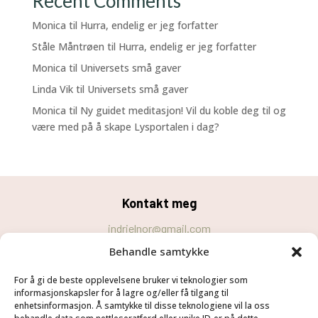
Recent Comments
Monica
til
Hurra, endelig er jeg forfatter
Ståle Måntrøen
til
Hurra, endelig er jeg forfatter
Monica
til
Universets små gaver
Linda Vik
til
Universets små gaver
Monica
til
Ny guidet meditasjon! Vil du koble deg til og
være med på å skape Lysportalen i dag?
Kontakt meg
indrielnor@gmail.com
Behandle samtykke
Personvernerklæring
For å gi de beste opplevelsene bruker vi teknologier som
Cookie-erklæring (EU)
informasjonskapsler for å lagre og/eller få tilgang til
Velg
Følg meg
enhetsinformasjon. Å samtykke til disse teknologiene vil la oss