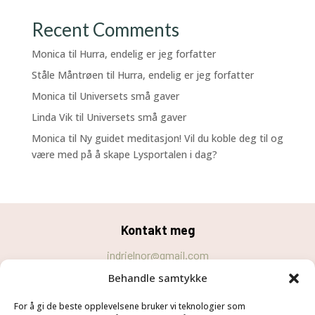
Recent Comments
Monica
til
Hurra, endelig er jeg forfatter
Ståle Måntrøen
til
Hurra, endelig er jeg forfatter
Monica
til
Universets små gaver
Linda Vik
til
Universets små gaver
Monica
til
Ny guidet meditasjon! Vil du koble deg til og
være med på å skape Lysportalen i dag?
Kontakt meg
indrielnor@gmail.com
Behandle samtykke
Personvernerklæring
For å gi de beste opplevelsene bruker vi teknologier som
Cookie-erklæring (EU)