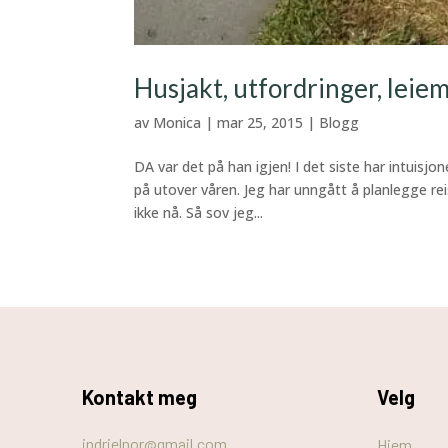
Husjakt, utfordringer, leie
av
Monica
|
mar 25, 2015
|
Blogg
DA var det på han igjen! I det siste har intuisjo
på utover våren. Jeg har unngått å planlegge re
ikke nå. Så sov jeg...
Kontakt meg
Velg
indrielnor@gmail.com
Hjem