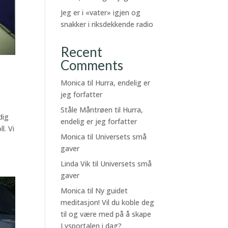
Jeg er i «vater» igjen og
snakker i riksdekkende radio
Recent
Comments
Monica
til
Hurra, endelig er
jeg forfatter
Ståle Måntrøen
til
Hurra,
dig
endelig er jeg forfatter
l. Vi
Monica
til
Universets små
gaver
Linda Vik
til
Universets små
gaver
Monica
til
Ny guidet
meditasjon! Vil du koble deg
til og være med på å skape
Lysportalen i dag?