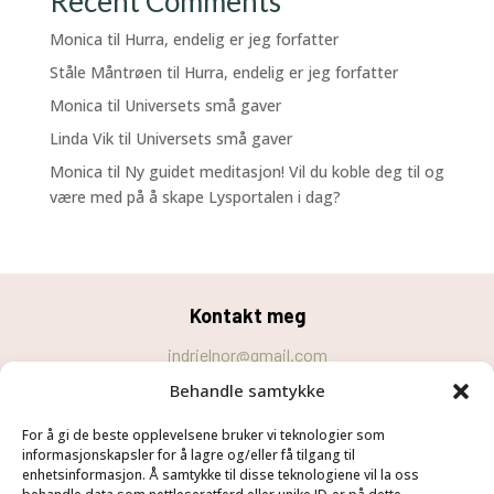
Recent Comments
Monica
til
Hurra, endelig er jeg forfatter
Ståle Måntrøen
til
Hurra, endelig er jeg forfatter
Monica
til
Universets små gaver
Linda Vik
til
Universets små gaver
Monica
til
Ny guidet meditasjon! Vil du koble deg til og
være med på å skape Lysportalen i dag?
Kontakt meg
indrielnor@gmail.com
Behandle samtykke
Personvernerklæring
For å gi de beste opplevelsene bruker vi teknologier som
Cookie-erklæring (EU)
informasjonskapsler for å lagre og/eller få tilgang til
Velg
Følg meg
enhetsinformasjon. Å samtykke til disse teknologiene vil la oss