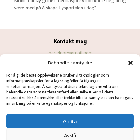
Monica
til
Ny guidet meditasjon! Vil du koble deg til og
være med på å skape Lysportalen i dag?
Kontakt meg
indrielnor@gmail.com
Behandle samtykke
Personvernerklæring
For å gi de beste opplevelsene bruker vi teknologier som
Cookie-erklæring (EU)
informasjonskapsler for å lagre og/eller få tilgang til
Velg
Følg meg
enhetsinformasjon. Å samtykke til disse teknologiene vil la oss
behandle data som nettleseratferd eller unike ID-er på dette
Hjem
nettstedet. Ikke å samtykke eller trekke tilbake samtykket kan ha negativ
innvirkning på enkelte egenskaper og funksjoner.
Tjenester
Om meg
Godta
Blogg
Kontakt
Avslå