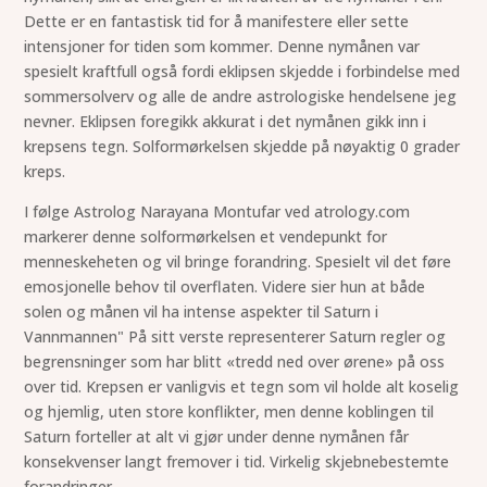
Dette er en fantastisk tid for å manifestere eller sette
intensjoner for tiden som kommer. Denne nymånen var
spesielt kraftfull også fordi eklipsen skjedde i forbindelse med
sommersolverv og alle de andre astrologiske hendelsene jeg
nevner. Eklipsen foregikk akkurat i det nymånen gikk inn i
krepsens tegn. Solformørkelsen skjedde på nøyaktig 0 grader
kreps.
I følge Astrolog Narayana Montufar ved atrology.com
markerer denne solformørkelsen et vendepunkt for
menneskeheten og vil bringe forandring. Spesielt vil det føre
emosjonelle behov til overflaten. Videre sier hun at både
solen og månen vil ha intense aspekter til Saturn i
Vannmannen" På sitt verste representerer Saturn regler og
begrensninger som har blitt «tredd ned over ørene» på oss
over tid. Krepsen er vanligvis et tegn som vil holde alt koselig
og hjemlig, uten store konflikter, men denne koblingen til
Saturn forteller at alt vi gjør under denne nymånen får
konsekvenser langt fremover i tid. Virkelig skjebnebestemte
forandringer.