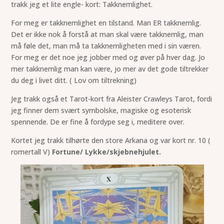
trakk jeg et lite engle- kort: Takknemlighet.
For meg er takknemlighet en tilstand. Man ER takknemlig.
Det er ikke nok å forstå at man skal være takknemlig, man
må føle det, man må ta takknemligheten med i sin væren.
For meg er det noe jeg jobber med og øver på hver dag. Jo
mer takknemlig man kan være, jo mer av det gode tiltrekker
du deg i livet ditt. ( Lov om tiltrekning)
Jeg trakk også et Tarot-kort fra Aleister Crawleys Tarot, fordi
jeg finner dem svært symbolske, magiske og esoterisk
spennende. De er fine å fordype seg i, meditere over.
Kortet jeg trakk tilhørte den store Arkana og var kort nr. 10 (
romertall V)
Fortune/ Lykke/skjebnehjulet.