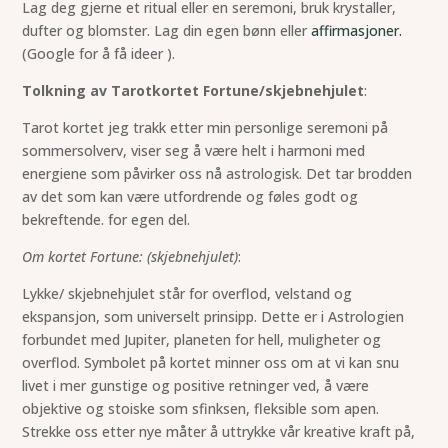
Lag deg gjerne et ritual eller en seremoni, bruk krystaller,
dufter og blomster. Lag din egen bønn eller
affirmasjoner.
(Google for å få ideer ).
Tolkning av Tarotkortet Fortune/skjebnehjulet
:
Tarot kortet jeg trakk etter min personlige seremoni på
sommersolverv, viser seg å være helt i harmoni med
energiene som påvirker oss nå astrologisk. Det tar brodden
av det som kan være utfordrende og føles godt og
bekreftende. for egen del.
Om kortet Fortune: (skjebnehjulet)
:
Lykke/ skjebnehjulet står for overflod, velstand og
ekspansjon, som universelt prinsipp. Dette er i Astrologien
forbundet med Jupiter, planeten for hell, muligheter og
overflod. Symbolet på kortet minner oss om at vi kan snu
livet i mer gunstige og positive retninger ved, å være
objektive og stoiske som sfinksen, fleksible som apen.
Strekke oss etter nye måter å uttrykke vår kreative kraft på,