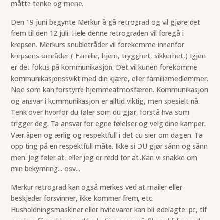
måtte tenke og mene.
Den 19 juni begynte Merkur å gå retrograd og vil gjøre det
frem til den 12 juli. Hele denne retrograden vil foregå i
krepsen. Merkurs snubletråder vil forekomme innenfor
krepsens områder ( Familie, hjem, trygghet, sikkerhet,) Igjen
er det fokus på kommunikasjon. Det vil kunen forekomme
kommunikasjonssvikt med din kjære, eller familiemedlemmer.
Noe som kan forstyrre hjemmeatmosfæren. Kommunikasjon
og ansvar i kommunikasjon er alltid viktig, men spesielt nå.
Tenk over hvorfor du føler som du gjør, forstå hva som
trigger deg. Ta ansvar for egne følelser og velg dine kamper.
Vær åpen og ærlig og respektfull i det du sier om dagen. Ta
opp ting på en respektfull måte. Ikke si DU gjør sånn og sånn
men: Jeg føler at, eller jeg er redd for at..Kan vi snakke om
min bekymring... osv...
Merkur retrograd kan også merkes ved at mailer eller
beskjeder forsvinner, ikke kommer frem, etc.
Husholdningsmaskiner eller hvitevarer kan bli ødelagte. pc, tlf