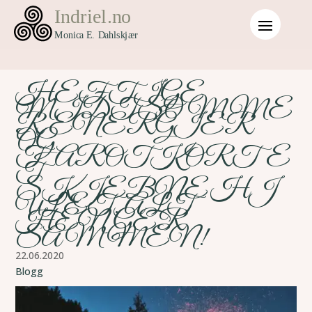
HEFTIGE
MIDTSOMME
R ENERGIER
OG
TAROTKORTE
T
SKJEBNEHJ
ULET. ALT
HENGER
SAMMEN!
22.06.2020
Blogg