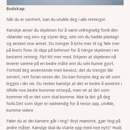
Budskap:
Når du er sentrert, kan du utvikle deg i alle retninger.
Kanskje anser du skjebnen for å være utilregnelig fordi den
«blander seg inn» og styrer deg, selv om du hadde planlagt
og ønsket noe annet. Du trenger å lytte mer til og føle mer
på livets flow. Gi slipp på behovet for å tvinge skjebnen i en
bestemt retning. Flyt litt mer med. Erkjenn at skjebnen nå
leverer varene på en bedre måte enn du selv kunne gjort.
Forhold deg avventende men bevisst, det du trenger blir
servert, rett foran nesen din. Du kan forsyne deg av alt som
legges i din vei. Du tenker kanskje at det er bedre å avvente i
tilfelle noe bedre kommer etterpå, men vit at det som
kommer nå er det som skal komme. Ikke la det gå deg
forbi.Det som skjer er nødvendig for å rense opp, utvikle,
komme videre
Føler du at din karriere går i ring? Bryt mønstre, gjør ting på
andre måter. Kanskje skal du starte opp med noe nytt? Husk