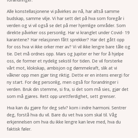
Alle konstellasjonene vi påvirkes av nå, har altså samme
budskap, samme vilje. Vi har sett det på hva som foregår i
verden og vi vil også se det på mer hjemlige områder. Som
direkte påvirker oss personlig. Har vi kranglet under Covid- 19
karantene? Har relasjonen fått sprekker? Har det gått opp
for oss hva vi ikke orker mer av? Vi vil ikke lengre bare tåle og
tie. Det må ordnes opp. Mars og Jupiter er her for å hjelpe
oss, de former et nydelig sekstil for tiden. De vil forsterke
vårt mot, klokskap, ambisjon og dømmekraft, slik at vi
våkner opp men gjør ting riktig. Dette er en intens energi for
ny start. For deg personlig, men også for forandringer i
verden. Bruk din stemme, si fra, si det som må sies, gjør det
som må gjøres. Rett opp urettferdighet, sett grenser.
Hva kan du gjøre for deg selv? kom i indre harmoni. Sentrer
deg, forstå hva du vil. Bare du vet hva som skal til. Våg
erkjennelsen om hva du ikke lengre kan leve med, hva du
faktisk føler.