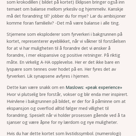
som krokodillen ( bildet på kortet) Eklipsen bringer også inn
temaet om balanse mellom yrkesliv og hjemmeliv. Kanskje
må det forandring til? jobber du for mye? Lar du ambisjoner
komme foran familieliv? -Det må være balanse i alle ting.
Stjernene som eksploderer som fyrverkeri i bakgrunnen på
kortet, representerer øyeblikket, når vi våkner til forståelsen
for at vi har muligheten til å forandre det vi ønsker å
forandre, i mer ekspansive og positive retninger. På riktig
måte. En virkelig A-HA opplevelse. Her er det ikke bare en
lyspære som tennes over hodet på en. Her fyres det av
fyrverkeri. Lik synapsene avfyres i hjernen.
Dette kan være snakk om en
Maslows: «peak experience»
Hvor vi plutselig bre forstår, vokser og blir enda mer inspirert.
Hvirvlene i bakgrunnen på bildet, er der for å påminne om at
ekspansjon og overflod alltid følger med villighet til
forandring. Spesielt når vi holder prosessen gående ved å ta
sjanser og være åpne for ny lærdom og nye muligheter.
Hvis du har dette kortet som livstidssymbol. (numerologi)