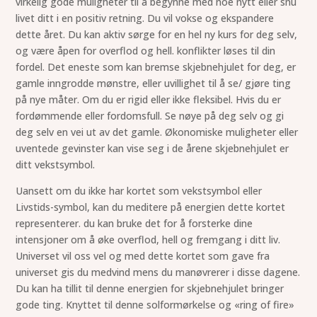
virkelig gode muligheter til å begynne med noe nytt eller snu
livet ditt i en positiv retning. Du vil vokse og ekspandere
dette året. Du kan aktiv sørge for en hel ny kurs for deg selv,
og være åpen for overflod og hell. konflikter løses til din
fordel. Det eneste som kan bremse skjebnehjulet for deg, er
gamle inngrodde mønstre, eller uvillighet til å se/ gjøre ting
på nye måter. Om du er rigid eller ikke fleksibel. Hvis du er
fordømmende eller fordomsfull. Se nøye på deg selv og gi
deg selv en vei ut av det gamle. Økonomiske muligheter eller
uventede gevinster kan vise seg i de årene skjebnehjulet er
ditt vekstsymbol.
Uansett om du ikke har kortet som vekstsymbol eller
Livstids-symbol, kan du meditere på energien dette kortet
representerer. du kan bruke det for å forsterke dine
intensjoner om å øke overflod, hell og fremgang i ditt liv.
Universet vil oss vel og med dette kortet som gave fra
universet gis du medvind mens du manøvrerer i disse dagene.
Du kan ha tillit til denne energien for skjebnehjulet bringer
gode ting. Knyttet til denne solformørkelse og «ring of fire»