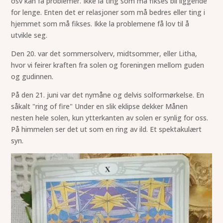
osv kan få problemer. Ikke la ting som må fikses bli liggende
for lenge. Enten det er relasjoner som må bedres eller ting i
hjemmet som må fikses. Ikke la problemene få lov til å
utvikle seg.
Den 20. var det sommersolverv, midtsommer, eller Litha,
hvor vi feirer kraften fra solen og foreningen mellom guden
og gudinnen.
På den 21. juni var det nymåne og delvis solformørkelse. En
såkalt "ring of fire" Under en slik eklipse dekker Månen
nesten hele solen, kun ytterkanten av solen er synlig for oss.
På himmelen ser det ut som en ring av ild. Et spektakulært
syn.