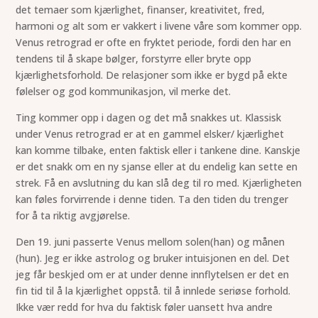
det temaer som kjærlighet, finanser, kreativitet, fred,
harmoni og alt som er vakkert i livene våre som kommer opp.
Venus retrograd er ofte en fryktet periode, fordi den har en
tendens til å skape bølger, forstyrre eller bryte opp
kjærlighetsforhold. De relasjoner som ikke er bygd på ekte
følelser og god kommunikasjon, vil merke det.
Ting kommer opp i dagen og det må snakkes ut. Klassisk
under Venus retrograd er at en gammel elsker/ kjærlighet
kan komme tilbake, enten faktisk eller i tankene dine. Kanskje
er det snakk om en ny sjanse eller at du endelig kan sette en
strek. Få en avslutning du kan slå deg til ro med. Kjærligheten
kan føles forvirrende i denne tiden. Ta den tiden du trenger
for å ta riktig avgjørelse.
Den 19. juni passerte Venus mellom solen(han) og månen
(hun). Jeg er ikke astrolog og bruker intuisjonen en del. Det
jeg får beskjed om er at under denne innflytelsen er det en
fin tid til å la kjærlighet oppstå. til å innlede seriøse forhold.
Ikke vær redd for hva du faktisk føler uansett hva andre