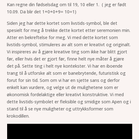
Kan regne din fødselsdag om til 19, 10 eller 1. ( jeg er født
10.09. Da blir det 1+0+0+9= 10=1)
Siden jeg har dette kortet som livstids-symbol, ble det
spesielt for meg å trekke dette kortet etter seremonien min.
Atter en bekreftelse for meg. Vi med dette kortet som
livstids-symbol, stimuleres av alt som er kreativt og originalt.
Vi inspireres av å gjøre kreative ting som ikke har blitt gjort
før, eller hvis det er gjort før, finne helt nye måter å gjøre
det på. Sette ting i helt nye kontekster. Vi har en iboende
trang til å utforske alt som er banebrytende, futuristisk og
forut for sin tid. Som om vi har en sjette sans og derfor
enkelt kan vurdere, og velge ut de mulighetene som er
økonomisk fordelaktige eller kreativt konstruktive. Vi med
dette livstids-symbolet er fleksible og smidige som Apen og i
stand til å se nye muligheter og uttrykksformer som
krokodillen.